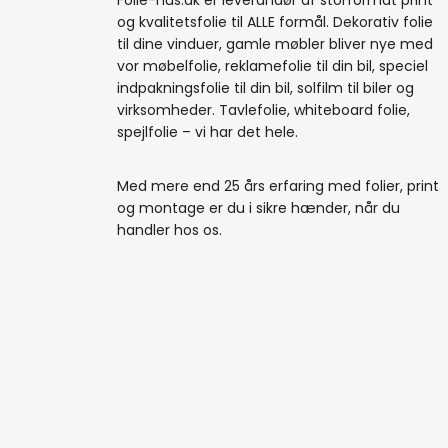
Folie-hus.dk er leverandør af storformat print
og kvalitetsfolie til ALLE formål. Dekorativ folie
til dine vinduer, gamle møbler bliver nye med
vor møbelfolie, reklamefolie til din bil, speciel
indpakningsfolie til din bil, solfilm til biler og
virksomheder. Tavlefolie, whiteboard folie,
spejlfolie – vi har det hele.
Med mere end 25 års erfaring med folier, print
og montage er du i sikre hænder, når du
handler hos os.