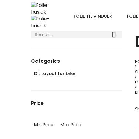
FOLIE TIL VINDUER
FOLIE
Categories
H
S
Dit Layout for biler
FO
DI
Price
S
Min Price:
Max Price: