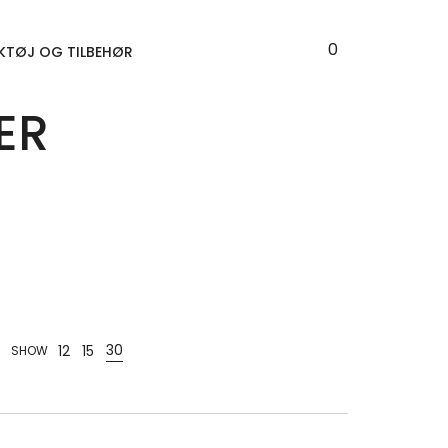
0
KTØJ OG TILBEHØR
ER
30
12
15
SHOW