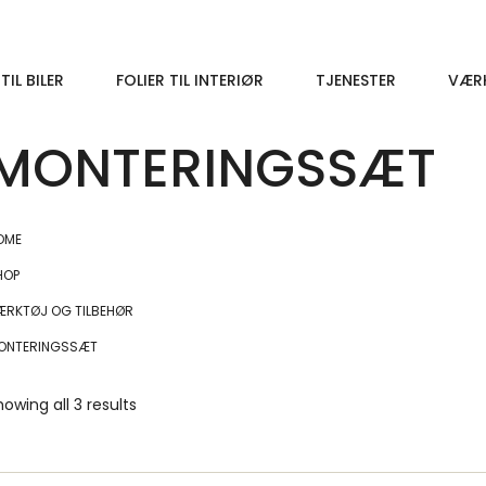
 TIL BILER
FOLIER TIL INTERIØR
TJENESTER
VÆR
MONTERINGSSÆT
OME
HOP
ÆRKTØJ OG TILBEHØR
ONTERINGSSÆT
howing all 3 results