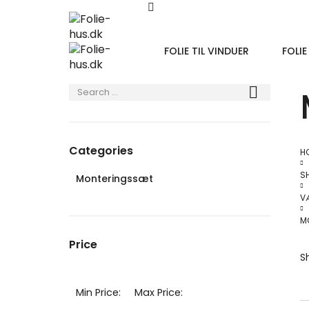
FOLIE TIL VINDUER
FOLIE
Categories
H
S
Monteringssæt
V
M
Price
S
Min Price:
Max Price: